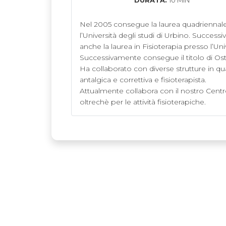
DURATA:
10 MIN
Nel 2005 consegue la laurea quadriennale
l’Università degli studi di Urbino. Successi
anche la laurea in Fisioterapia presso l’Univ
Successivamente consegue il titolo di Oste
Ha collaborato con diverse strutture in quali
antalgica e correttiva e fisioterapista.

Attualmente collabora con il nostro Centro
oltrechè per le attività fisioterapiche.