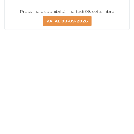
Prossima disponibilità: martedì 08 settembre
VAI AL 08-09-2026
Portale Pazienti v.1.2.8 - © 2026 DBM Software srls. Tutti i diritti
riservati
Termini e condizioni
•
Privacy