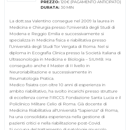
PREZZO:
120€ (PAGAMENTO ANTICIPATO)
DURATA:
30 MIN
La dott.ssa Valentino consegue nel 2009 la laurea in 
Medicina e Chirurgia presso l’Università degli Studi di 
Modena e Reggio Emilia e successivamente si 
specializza in Medicina fisica e riabilitativa presso 
l’Università degli Studi Tor Vergata di Roma. Nel si 
diploma in Ecografia Clinica presso la Società Italiana di 
Ultrasonologia in Medicina e Biologia – SIUMB. Ha 
conseguito anche il Master di II livello in 
Neuroriabilitazione e successivamente in 
Reumatologia Pratica.

Medico fisiatra con oltre 10 anni di esperienza in 
ambito riabilitativo, ha svolto incarichi presso strutture 
di eccellenza come l'IRCCS Fondazione Santa Lucia e il 
Policlinico Militare Celio di Roma. Già docente di 
Medicina Riabilitativa all'Università "Sapienza" di Roma, 
ha una consolidata esperienza nella gestione di 
pazienti critici e nella riabilitazione post-Covid.

Si occupa del trattamento di patologie muscolo 