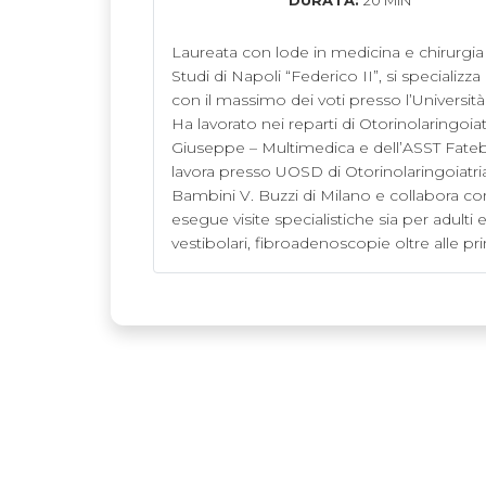
DURATA:
20 MIN
Laureata con lode in medicina e chirurgia 
Studi di Napoli “Federico II”, si specializz
con il massimo dei voti presso l’Università d
Ha lavorato nei reparti di Otorinolaringoiat
Giuseppe – Multimedica e dell’ASST Fatebe
lavora presso UOSD di Otorinolaringoiatria
Bambini V. Buzzi di Milano e collabora con
esegue visite specialistiche sia per adulti e
vestibolari, fibroadenoscopie oltre alle prin