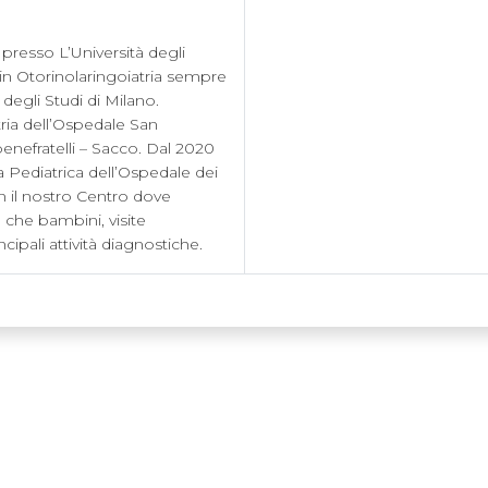
presso L’Università degli 
a in Otorinolaringoiatria sempre 
egli Studi di Milano.

ria dell’Ospedale San 
nefratelli – Sacco. Dal 2020 
 Pediatrica dell’Ospedale dei 
 il nostro Centro dove 
 che bambini, visite 
cipali attività diagnostiche.